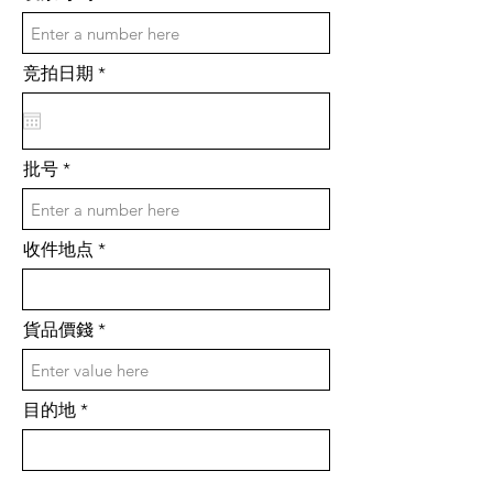
r
竞拍日期
*
e
q
u
i
r
批号
e
d
收件地点
貨品價錢
目的地
請輸入貨件的重量和尺寸